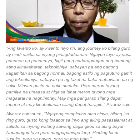
“Ang kwento ko, ay kwento niyo rin, ang journey ko bilang guro
ay hindi naiiba sa inyong pinagdadaanan. Ngayon tayo ay nasa
panahon ng pandemya, higit pang nadaragdagan ang hamong
ating ikinakaharap, teknolohiya, sabayan pa ang bagong
kagamitan sa bagong normal, bagong estilo ng pagtuturo gamit
ang teknolohiya, sabayan pa ng takot na baka mahawaan pa ng
sakit. Minsan gusto na natin sumuko. Pero meron tayong
pamilya na umaasa at higit sa lahat meron tayong mga
magaaral na naghihintay. May mga pangarap silang dapat
tuparin at may kinabukasan silang dapat harapin,”
Alvarez said.
Alvarez continued,
“Ngayong completion rites ninyo, bilang isa
ring guro, gusto kong ipaabot sa inyo ang aking pasasalamat at
saludo sa inyong walang sawang paglingkod sa ating bayan.
Napapagod tayo pero magpapahinga lang. Hinding hindi
susuko, para sa bayan, para sa mga bata.”